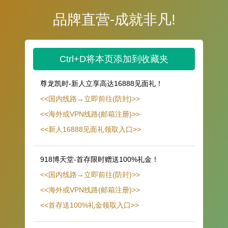
品牌直营-成就非凡!
Ctrl+D将本页添加到收藏夹
尊龙凯时-新人立享高达16888见面礼！
<<国内线路→立即前往(防封)>>
<<海外或VPN线路(邮箱注册)>>
<<新人16888见面礼领取入口>>
918博天堂-首存限时赠送100%礼金！
<<国内线路→立即前往(防封)>>
<<海外或VPN线路(邮箱注册)>>
<<首存送100%礼金领取入口>>